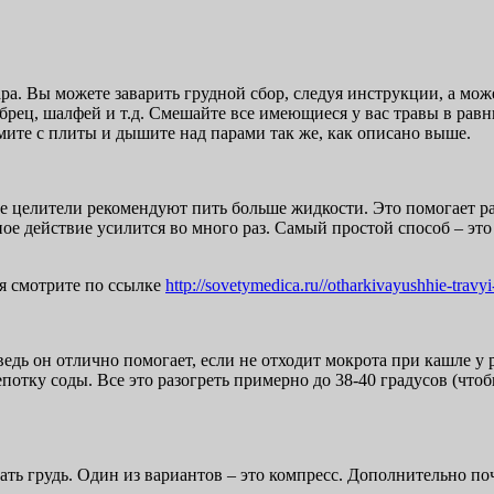
ра. Вы можете заварить грудной сбор, следуя инструкции, а мож
рец, шалфей и т.д. Смешайте все имеющиеся у вас травы в равны
мите с плиты и дышите над парами так же, как описано выше.
ые целители рекомендуют пить больше жидкости. Это помогает р
е действие усилится во много раз. Самый простой способ – это 
я смотрите по ссылке
http://sovetymedica.ru//otharkivayushhie-travy
 ведь он отлично помогает, если не отходит мокрота при кашле у
потку соды. Все это разогреть примерно до 38-40 градусов (чтоб
ть грудь. Один из вариантов – это компресс. Дополнительно по