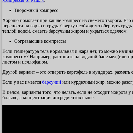
компрессы от кашля
.
Творожный компресс
Хорошо помогает при кашле компресс из свежего творога. Его
перенести на горло и грудь. Сверху необходимо обернуть грудь
теплой водой, смазать барсучьим жиром и укрыться одеялом.
Согревающие компрессы
Если температура тела нормальная и жара нет, то можно начина
компрессом? Например, растопить на водяной бане мед (или про
листом и целлофаном.
Другой вариант – это отварить картофель в мундирах, размять 
Если у вас имеется
барсучий
или курдючный жир, можно разогрет
В целом, варианты того, что делать, если не отходит мокрота 
больше, а концентрация ингредиентов выше.