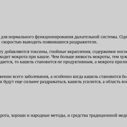
й для нормального функционирования дыхательной системы. Одна
ей скоростью выводить появившиеся раздражители.
ту добавляются токсины, гнойные вкрапления, содержимое носо
тходит мокрота при кашле. Чем больше вязкость мокроты, тем хуж
дается, то кашель становится не продуктивным, а мокрота прили
жении всего заболевания, а особенно когда кашель становится 
 будут еще сильнее раздражаться, кашель усилится, а область во
окрота, хороши и народные методы, и средства традиционной ме