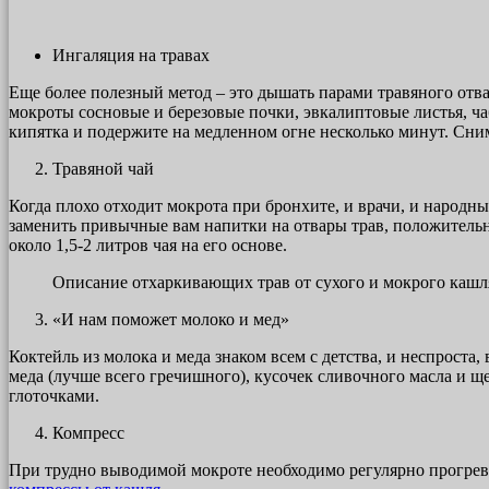
Ингаляция на травах
Еще более полезный метод – это дышать парами травяного отва
мокроты сосновые и березовые почки, эвкалиптовые листья, чаб
кипятка и подержите на медленном огне несколько минут. Сни
Травяной чай
Когда плохо отходит мокрота при бронхите, и врачи, и народн
заменить привычные вам напитки на отвары трав, положительно
около 1,5-2 литров чая на его основе.
Описание отхаркивающих трав от сухого и мокрого кашл
«И нам поможет молоко и мед»
Коктейль из молока и меда знаком всем с детства, и неспроста,
меда (лучше всего гречишного), кусочек сливочного масла и ще
глоточками.
Компресс
При трудно выводимой мокроте необходимо регулярно прогрева