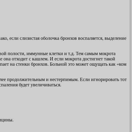
ко, если слизистая оболочка бронхов воспаляется, выделение
вой полости, иммунные клетки и т.д. Тем самым мокрота
е она отходит с кашлем. И если мокрота достигнет такой
пает на стенки бронхов. Больной это может ощущать как «ком
более продолжительным и нестерпимым. Если игнорировать тот
спаления будет увеличиваться.
дицины.