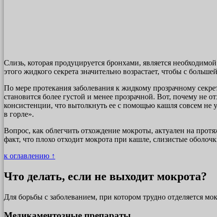
Слизь, которая продуцируется бронхами, является необходимо
этого жидкого секрета значительно возрастает, чтобы с больш
По мере протекания заболевания к жидкому прозрачному секре
становится более густой и менее прозрачной. Вот, почему не о
консистенции, что вытолкнуть ее с помощью кашля совсем не у
в горле».
Вопрос, как облегчить отхождение мокроты, актуален на протя
факт, что плохо отходит мокрота при кашле, слизистые оболочки
к оглавлению ↑
Что делать, если не выходит мокрота?
Для борьбы с заболеванием, при котором трудно отделяется м
Медикаментозные препараты