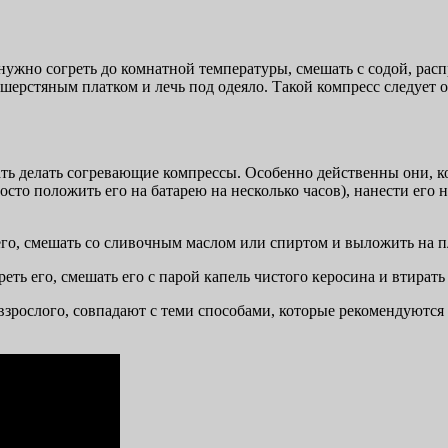
 нужно согреть до комнатной температуры, смешать с содой, ра
 шерстяным платком и лечь под одеяло. Такой компресс следует о
ть делать согревающие компрессы. Особенно действенны они, ког
сто положить его на батарею на несколько часов), нанести его н
его, смешать со сливочным маслом или спиртом и выложить на пл
ь его, смешать его с парой капель чистого керосина и втирать 
у взрослого, совпадают с теми способами, которые рекомендуются