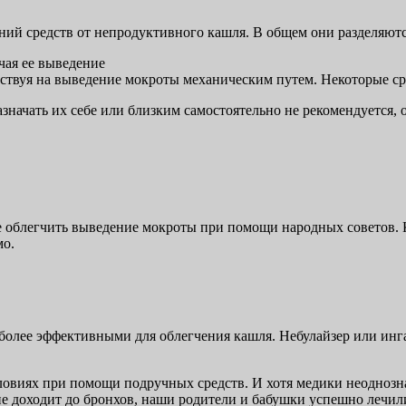
ний средств от непродуктивного кашля. В общем они разделяются
чая ее выведение
йствуя на выведение мокроты механическим путем. Некоторые с
азначать их себе или близким самостоятельно не рекомендуется, о
е облегчить выведение мокроты при помощи народных советов. Ко
мо.
иболее эффективными для облегчения кашля. Небулайзер или ин
виях при помощи подручных средств. И хотя медики неоднознач
е доходит до бронхов, наши родители и бабушки успешно лечили