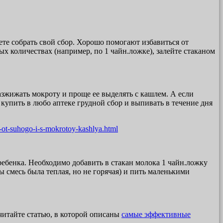
ете собрать свой сбор. Хорошо помогают избавиться от
х количествах (например, по 1 чайн.ложке), залейте стаканом
азжижать мокроту и проще ее выделять с кашлем. А если
купить в любо аптеке грудной сбор и выпивать в течение дня
i-ot-suhogo-i-s-mokrotoy-kashlya.html
 ребенка. Необходимо добавить в стакан молока 1 чайн.ложку
ы смесь была теплая, но не горячая) и пить маленькими
читайте статью, в которой описаны
самые эффективные