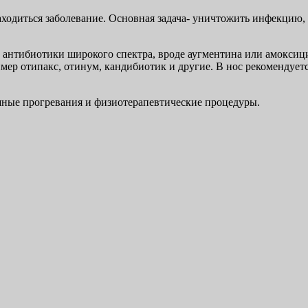
аходиться заболевание. Основная задача- уничтожить инфекцию,
о антибиотики широкого спектра, вроде аугментина или амокси
мер отипакс, отинум, кандибиотик и другие. В нос рекомендует
шные прогревания и физиотерапевтические процедуры.