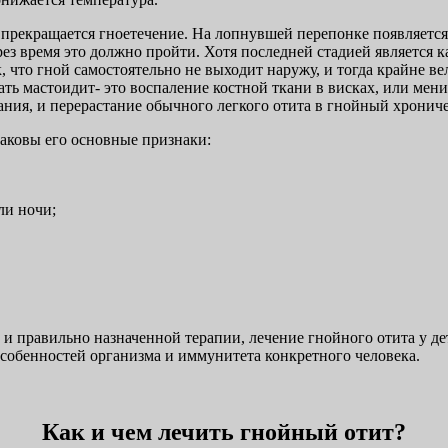
 прекращается гноетечение. На лопнувшей перепонке появляется
ерез время это должно пройти. Хотя последней стадией является 
ак, что гной самостоятельно не выходит наружу, и тогда крайне 
ать мастоидит- это воспаление костной ткани в висках, или мени
ания, и перерастание обычного легкого отита в гнойный хрониче
каковы его основные признаки:
ли ночи;
и правильно назначенной терапии, лечение гнойного отита у де
особенностей организма и иммунитета конкретного человека.
Как и чем лечить гнойный отит?