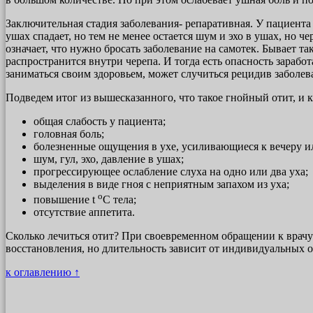
Заключительная стадия заболевания- репаративная. У пациента
ушах спадает, но тем не менее остается шум и эхо в ушах, но ч
означает, что нужно бросать заболевание на самотек. Бывает т
распространится внутри черепа. И тогда есть опасность заработ
заниматься своим здоровьем, может случиться рецидив заболев
Подведем итог из вышесказанного, что такое гнойный отит, и 
общая слабость у пациента;
головная боль;
болезненные ощущения в ухе, усиливающиеся к вечеру и
шум, гул, эхо, давление в ушах;
прогрессирующее ослабление слуха на одно или два уха;
выделения в виде гноя с неприятным запахом из уха;
o
повышение t
C тела;
отсутствие аппетита.
Сколько лечиться отит? При своевременном обращении к врачу 
восстановления, но длительность зависит от индивидуальных 
к оглавлению ↑