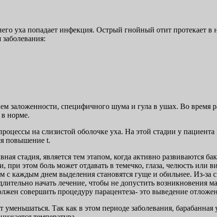
днего уха попадает инфекция. Острый гнойный отит протекает в 
 заболевания:
 заложенности, специфичного шума и гула в ушах. Во время раз
 в норме.
роцессы на слизистой оболочке уха. На этой стадии у пациента
ся повышение t.
ная стадия, является тем этапом, когда активно развиваются б
при этом боль может отдавать в темечко, глаза, челюсть или в
 с каждым днем выделения становятся гуще и обильнее. Из-за си
медлительно начать лечение, чтобы не допустить возникновения 
должен совершить процедуру парацентеза- это выведение отлож
т уменьшаться. Так как в этом периоде заболевания, барабанная
онижается температура.