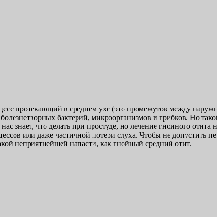
цесс протекающий в среднем ухе (это промежуток между наружны
 болезнетворных бактерий, микроорганизмов и грибков. Но тако
 нас знает, что делать при простуде, но лечение гнойного отита
цессов или даже частичной потери слуха. Чтобы не допустить п
акой неприятнейшей напасти, как гнойный средний отит.