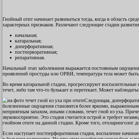
Гнойный отит начинает развиваться тогда, когда в область сре
характерных признаков. Различают следующие стадии развития
начальная;
катаральная;
доперфоративная;
постперворативная;
репаративная.
Начальный этап заболевания выражается постоянным ощущением
проявлений простуды или ОРВИ, температура тела может быть
Во время катаральной стадии, прогрессируют воспалительные п
течет, либо там что-то булькает и перетекает. Может наблюдать
Следующая, доперфоратив
болезненные ощущения становятся более яркими, выраженными, 
неприятным запахом, иными словами, течет гной из уха. Причем
звуковосприятие. Это стадия считается острой и требует неза
гнойном отите на данной стадии. Кроме того, отоларинголог 
Если наступает постперфоративная стадия, воспаление начинае
в большом количестве. Но при этом ослабевает ушная боль и п