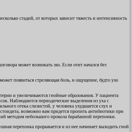
несколько стадий, от которых зависит тяжесть и интенсивность
говора может возникать эхо. Если отит начался без
 может появиться стреляющая боль, и ощущение, будто ухо
актерии и увеличиваются гнойные образования. У пациента
исок. Наблюдаются периодические выделения из уха с
льного отека слизистой, у человека ухудшается слух и
мастоидита, возможно вам придется пропить антибиотики при
ений методом небольшого прокола барабанной перепонки.
 ушная перепонка прорывается и из нее начинает выходить гной