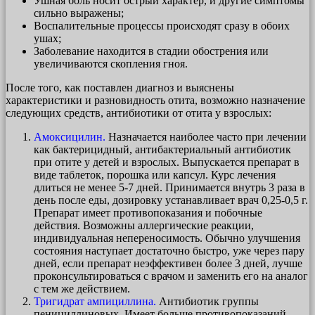
Ушная боль носит острый характер, и другие симптомы
сильно выражены;
Воспалительные процессы происходят сразу в обоих
ушах;
Заболевание находится в стадии обострения или
увеличиваются скопления гноя.
После того, как поставлен диагноз и выяснены
характеристики и разновидность отита, возможно назначение
следующих средств, антибиотики от отита у взрослых:
Амоксицилин.
Назначается наиболее часто при лечении
как бактерицидный, антибактериальный антибиотик
при отите у детей и взрослых. Выпускается препарат в
виде таблеток, порошка или капсул. Курс лечения
длиться не менее 5-7 дней. Принимается внутрь 3 раза в
день после еды, дозировку устанавливает врач 0,25-0,5 г.
Препарат имеет противопоказания и побочные
действия. Возможны аллергические реакции,
индивидуальная непереносимость. Обычно улучшения
состояния наступает достаточно быстро, уже через пару
дней, если препарат неэффективен более 3 дней, лучше
проконсультироваться с врачом и заменить его на аналог
с тем же действием.
Тригидрат ампициллина.
Антибиотик группы
пенициллиновых. Имеет больше противопоказаний,